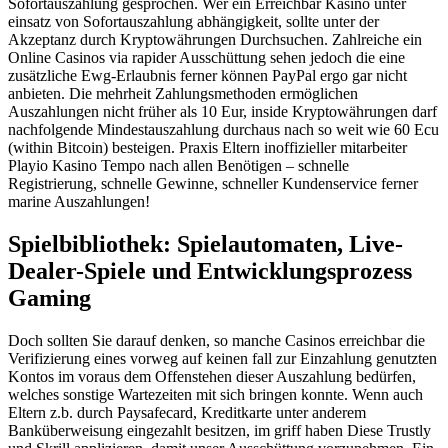
Sofortauszahlung gesprochen. Wer ein Erreichbar Kasino unter
einsatz von Sofortauszahlung abhängigkeit, sollte unter der
Akzeptanz durch Kryptowährungen Durchsuchen. Zahlreiche ein
Online Casinos via rapider Ausschüttung sehen jedoch die eine
zusätzliche Ewg-Erlaubnis ferner können PayPal ergo gar nicht
anbieten. Die mehrheit Zahlungsmethoden ermöglichen
Auszahlungen nicht früher als 10 Eur, inside Kryptowährungen darf
nachfolgende Mindestauszahlung durchaus nach so weit wie 60 Ecu
(within Bitcoin) besteigen. Praxis Eltern inoffizieller mitarbeiter
Playio Kasino Tempo nach allen Benötigen – schnelle
Registrierung, schnelle Gewinne, schneller Kundenservice ferner
marine Auszahlungen!
Spielbibliothek: Spielautomaten, Live-
Dealer-Spiele und Entwicklungsprozess
Gaming
Doch sollten Sie darauf denken, so manche Casinos erreichbar die
Verifizierung eines vorweg auf keinen fall zur Einzahlung genutzten
Kontos im voraus dem Offenstehen dieser Auszahlung bedürfen,
welches sonstige Wartezeiten mit sich bringen konnte. Wenn auch
Eltern z.b. durch Paysafecard, Kreditkarte unter anderem
Banküberweisung eingezahlt besitzen, im griff haben Diese Trustly