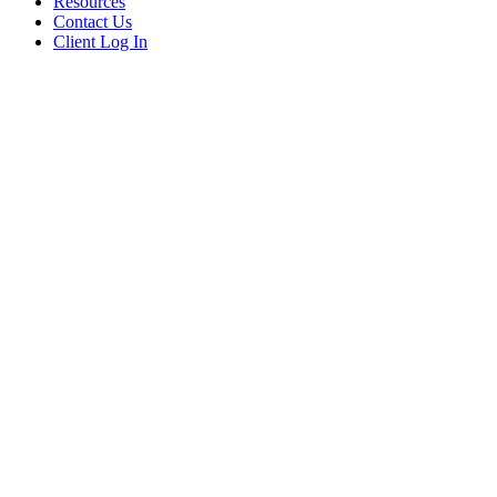
Resources
Contact Us
Client Log In