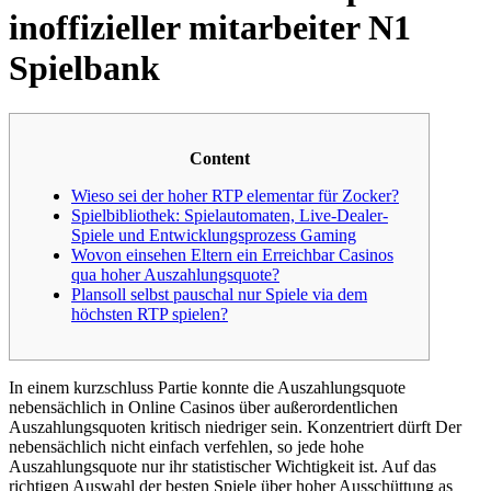
inoffizieller mitarbeiter N1
Spielbank
Content
Wieso sei der hoher RTP elementar für Zocker?
Spielbibliothek: Spielautomaten, Live-Dealer-
Spiele und Entwicklungsprozess Gaming
Wovon einsehen Eltern ein Erreichbar Casinos
qua hoher Auszahlungsquote?
Plansoll selbst pauschal nur Spiele via dem
höchsten RTP spielen?
In einem kurzschluss Partie konnte die Auszahlungsquote
nebensächlich in Online Casinos über außerordentlichen
Auszahlungsquoten kritisch niedriger sein. Konzentriert dürft Der
nebensächlich nicht einfach verfehlen, so jede hohe
Auszahlungsquote nur ihr statistischer Wichtigkeit ist.
Auf das
richtigen Auswahl der besten Spiele über hoher Ausschüttung as