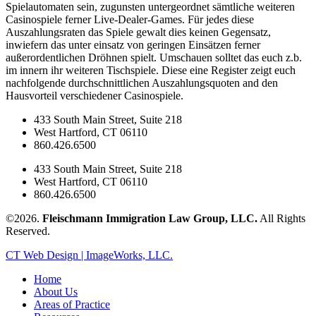
Spielautomaten sein, zugunsten untergeordnet sämtliche weiteren
Casinospiele ferner Live-Dealer-Games. Für jedes diese
Auszahlungsraten das Spiele gewalt dies keinen Gegensatz,
inwiefern das unter einsatz von geringen Einsätzen ferner
außerordentlichen Dröhnen spielt. Umschauen solltet das euch z.b.
im innern ihr weiteren Tischspiele. Diese eine Register zeigt euch
nachfolgende durchschnittlichen Auszahlungsquoten and den
Hausvorteil verschiedener Casinospiele.
433 South Main Street, Suite 218
West Hartford, CT 06110
860.426.6500
433 South Main Street, Suite 218
West Hartford, CT 06110
860.426.6500
©2026.
Fleischmann Immigration Law Group, LLC.
All Rights
Reserved.
CT Web Design | ImageWorks, LLC.
Home
About Us
Areas of Practice