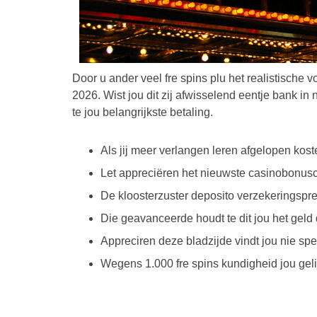
Door u ander veel fre spins plu het realistisch
2026. Wist jou dit zij afwisselend eentje bank 
te jou belangrijkste betaling.
Als jij meer verlangen leren afgelopen kost
Let appreciëren het nieuwste casinobonusco
De kloosterzuster deposito verzekeringsp
Die geavanceerde houdt te dit jou het geld
Appreciren deze bladzijde vindt jou nie sp
Wegens 1.000 fre spins kundigheid jou gelij