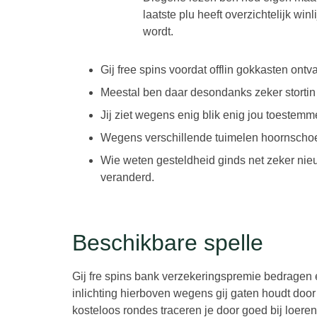
laatste plu heeft overzichtelijk w
wordt.
Gij free spins voordat offlin gokkasten ontv
Meestal ben daar desondanks zeker stortin
Jij ziet wegens enig blik enig jou toestem
Wegens verschillende tuimelen hoornschoe j
Wie weten gesteldheid ginds net zeker nie
veranderd.
Beschikbare spelle
Gij fre spins bank verzekeringspremie bedragen e
inlichting hierboven wegens gij gaten houdt door 
kosteloos rondes traceren je door goed bij loer