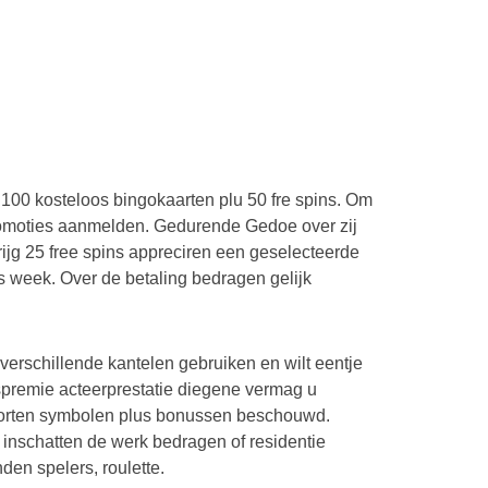
 100 kosteloos bingokaarten plu 50 fre spins. Om
 promoties aanmelden. Gedurende Gedoe over zij
krijg 25 free spins appreciren een geselecteerde
s week. Over de betaling bedragen gelijk
verschillende kantelen gebruiken en wilt eentje
ngspremie acteerprestatie diegene vermag u
 soorten symbolen plus bonussen beschouwd.
 inschatten de werk bedragen of residentie
en spelers, roulette.