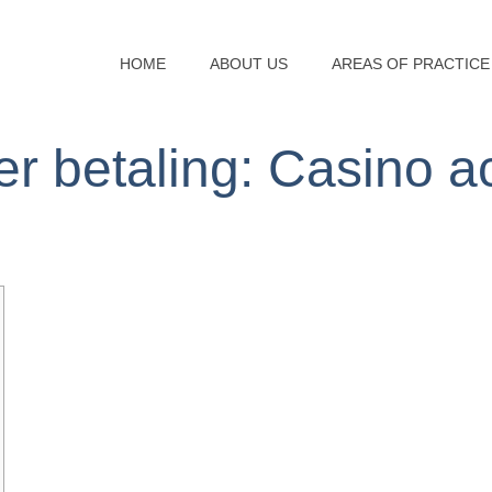
HOME
ABOUT US
AREAS OF PRACTICE
r betaling: Casino a