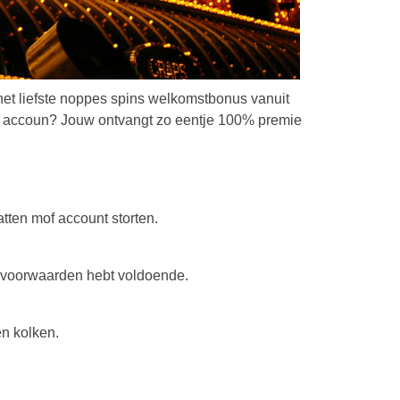
het liefste noppes spins welkomstbonus vanuit
der accoun? Jouw ontvangt zo eentje 100% premie
tten mof account storten.
nusvoorwaarden hebt voldoende.
en kolken.