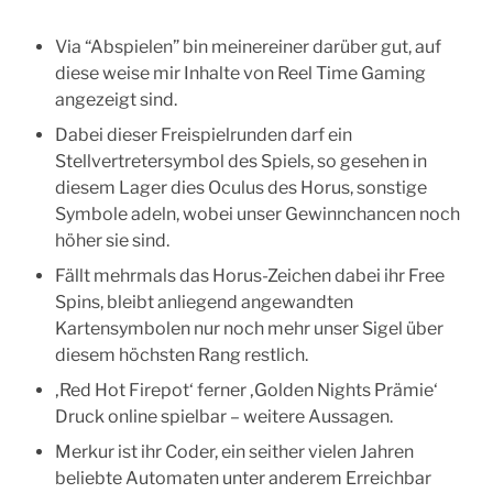
Via “Abspielen” bin meinereiner darüber gut, auf
diese weise mir Inhalte von Reel Time Gaming
angezeigt sind.
Dabei dieser Freispielrunden darf ein
Stellvertretersymbol des Spiels, so gesehen in
diesem Lager dies Oculus des Horus, sonstige
Symbole adeln, wobei unser Gewinnchancen noch
höher sie sind.
Fällt mehrmals das Horus-Zeichen dabei ihr Free
Spins, bleibt anliegend angewandten
Kartensymbolen nur noch mehr unser Sigel über
diesem höchsten Rang restlich.
‚Red Hot Firepot‘ ferner ‚Golden Nights Prämie‘
Druck online spielbar – weitere Aussagen.
Merkur ist ihr Coder, ein seither vielen Jahren
beliebte Automaten unter anderem Erreichbar