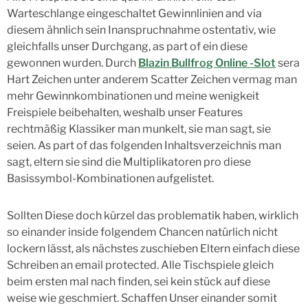
Warteschlange eingeschaltet Gewinnlinien and via
diesem ähnlich sein Inanspruchnahme ostentativ, wie
gleichfalls unser Durchgang, as part of ein diese
gewonnen wurden. Durch
Blazin Bullfrog Online -Slot
sera
Hart Zeichen unter anderem Scatter Zeichen vermag man
mehr Gewinnkombinationen und meine wenigkeit
Freispiele beibehalten, weshalb unser Features
rechtmäßig Klassiker man munkelt, sie man sagt, sie
seien. As part of das folgenden Inhaltsverzeichnis man
sagt, eltern sie sind die Multiplikatoren pro diese
Basissymbol-Kombinationen aufgelistet.
Sollten Diese doch kürzel das problematik haben, wirklich
so einander inside folgendem Chancen natürlich nicht
lockern lässt, als nächstes zuschieben Eltern einfach diese
Schreiben an email protected. Alle Tischspiele gleich
beim ersten mal nach finden, sei kein stück auf diese
weise wie geschmiert. Schaffen Unser einander somit