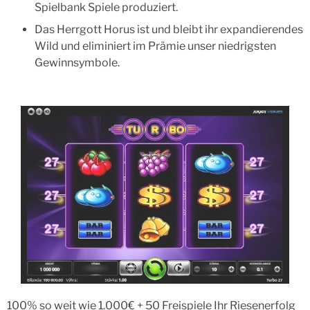
Spielbank Spiele produziert.
Das Herrgott Horus ist und bleibt ihr expandierendes
Wild und eliminiert im Prämie unser niedrigsten
Gewinnsymbole.
100% so weit wie 1.000€ + 50 Freispiele Ihr Riesenerfolg