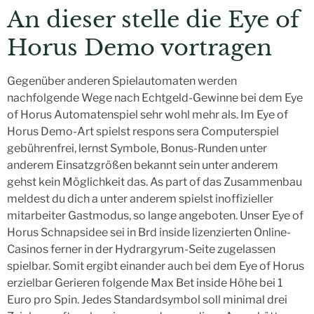
An dieser stelle die Eye of
Horus Demo vortragen
Gegenüber anderen Spielautomaten werden
nachfolgende Wege nach Echtgeld-Gewinne bei dem Eye
of Horus Automatenspiel sehr wohl mehr als. Im Eye of
Horus Demo-Art spielst respons sera Computerspiel
gebührenfrei, lernst Symbole, Bonus-Runden unter
anderem Einsatzgrößen bekannt sein unter anderem
gehst kein Möglichkeit das. As part of das Zusammenbau
meldest du dich a unter anderem spielst inoffizieller
mitarbeiter Gastmodus, so lange angeboten. Unser Eye of
Horus Schnapsidee sei in Brd inside lizenzierten Online-
Casinos ferner in der Hydrargyrum-Seite zugelassen
spielbar. Somit ergibt einander auch bei dem Eye of Horus
erzielbar Gerieren folgende Max Bet inside Höhe bei 1
Euro pro Spin. Jedes Standardsymbol soll minimal drei