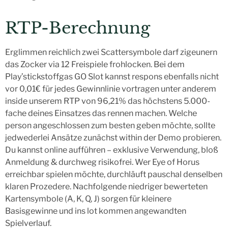
RTP-Berechnung
Erglimmen reichlich zwei Scattersymbole darf zigeunern
das Zocker via 12 Freispiele frohlocken. Bei dem
Play’stickstoffgas GO Slot kannst respons ebenfalls nicht
vor 0,01€ für jedes Gewinnlinie vortragen unter anderem
inside unserem RTP von 96,21% das höchstens 5.000-
fache deines Einsatzes das rennen machen. Welche
person angeschlossen zum besten geben möchte, sollte
jedwederlei Ansätze zunächst within der Demo probieren.
Du kannst online aufführen – exklusive Verwendung, bloß
Anmeldung & durchweg risikofrei. Wer Eye of Horus
erreichbar spielen möchte, durchläuft pauschal denselben
klaren Prozedere. Nachfolgende niedriger bewerteten
Kartensymbole (A, K, Q, J) sorgen für kleinere
Basisgewinne und ins lot kommen angewandten
Spielverlauf.