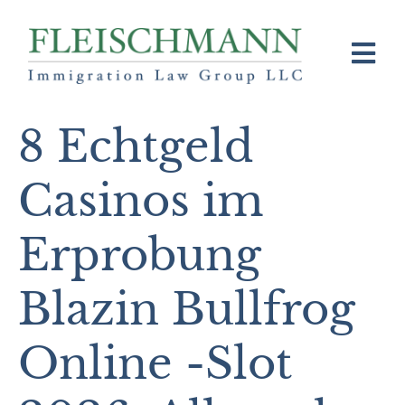
8 Echtgeld
Casinos im
Erprobung
Blazin Bullfrog
Online -Slot