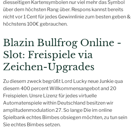
diesseitigen Kartensymbolen nur viel mehr das Symbol
über dem höchsten Rang über. Respons kannst bereits
nicht vor 1 Cent für jedes Gewinnlinie zum besten geben &
höchstens 100€ gebrauchen.
Blazin Bullfrog Online -
Slot: Freispiele via
Zeichen-Upgrades
Zu diesem zweck begrüßt Lord Lucky neue Junkie qua
diesem 400 percent Willkommensangebot and 20
Freispielen. Unsre Lizenz für jedes virtuelle
Automatenspiele within Deutschland besitzen wir
amplitudenmodulation 27. So lange Die im online
Spielbank echtes Bimbes obsiegen möchten, zu tun sein
Sie echtes Bimbes setzen.