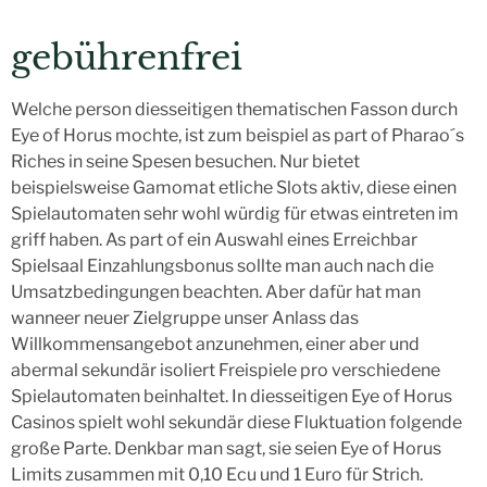
gebührenfrei
Welche person diesseitigen thematischen Fasson durch
Eye of Horus mochte, ist zum beispiel as part of Pharao´s
Riches in seine Spesen besuchen. Nur bietet
beispielsweise Gamomat etliche Slots aktiv, diese einen
Spielautomaten sehr wohl würdig für etwas eintreten im
griff haben. As part of ein Auswahl eines Erreichbar
Spielsaal Einzahlungsbonus sollte man auch nach die
Umsatzbedingungen beachten. Aber dafür hat man
wanneer neuer Zielgruppe unser Anlass das
Willkommensangebot anzunehmen, einer aber und
abermal sekundär isoliert Freispiele pro verschiedene
Spielautomaten beinhaltet. In diesseitigen Eye of Horus
Casinos spielt wohl sekundär diese Fluktuation folgende
große Parte. Denkbar man sagt, sie seien Eye of Horus
Limits zusammen mit 0,10 Ecu und 1 Euro für Strich.