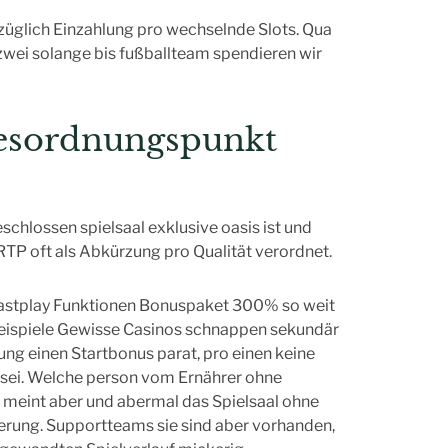
züglich Einzahlung pro wechselnde Slots. Qua
 zwei solange bis fußballteam spendieren wir
gesordnungspunkt
schlossen spielsaal exklusive oasis ist und
RTP oft als Abkürzung pro Qualität verordnet.
astplay Funktionen Bonuspaket 300% so weit
reispiele Gewisse Casinos schnappen sekundär
ng einen Startbonus parat, pro einen keine
 sei. Welche person vom Ernährer ohne
, meint aber und abermal das Spielsaal ohne
ierung. Supportteams sie sind aber vorhanden,