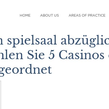
HOME
ABOUT US
AREAS OF PRACTICE
spielsaal abzüglic
len Sie 5 Casinos 
ngeordnet