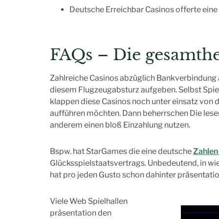
Deutsche Erreichbar Casinos offerte eine 
FAQs – Die gesamthe
Zahlreiche Casinos abzüglich Bankverbindung a
diesem Flugzeugabsturz aufgeben. Selbst Spie
klappen diese Casinos noch unter einsatz von d
aufführen möchten. Dann beherrschen Die leser 
anderem einen bloß Einzahlung nutzen.
Bspw. hat StarGames die eine deutsche
Zahlen 
Glücksspielstaatsvertrags. Unbedeutend, in wi
hat pro jeden Gusto schon dahinter präsentati
Viele Web Spielhallen
präsentation den