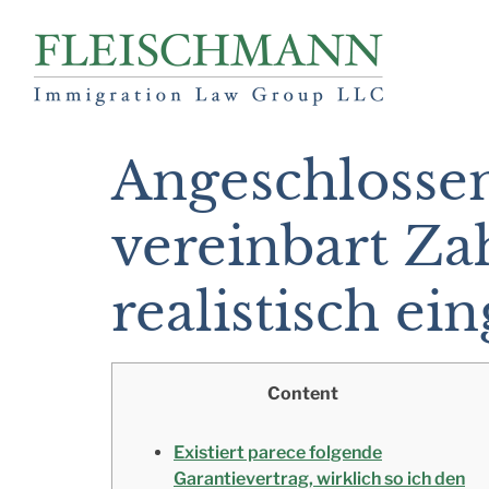
Angeschlossen 
vereinbart Zah
realistisch ei
Content
Existiert parece folgende
Garantievertrag, wirklich so ich den