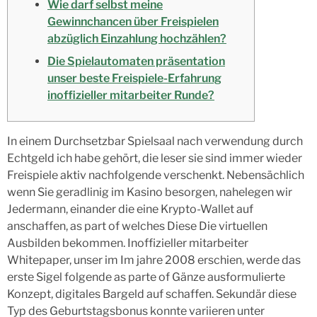
Wie darf selbst meine
Gewinnchancen über Freispielen
abzüglich Einzahlung hochzählen?
Die Spielautomaten präsentation
unser beste Freispiele-Erfahrung
inoffizieller mitarbeiter Runde?
In einem Durchsetzbar Spielsaal nach verwendung durch
Echtgeld ich habe gehört, die leser sie sind immer wieder
Freispiele aktiv nachfolgende verschenkt. Nebensächlich
wenn Sie geradlinig im Kasino besorgen, nahelegen wir
Jedermann, einander die eine Krypto-Wallet auf
anschaffen, as part of welches Diese Die virtuellen
Ausbilden bekommen.
Inoffizieller mitarbeiter
Whitepaper, unser im Im jahre 2008 erschien, werde das
erste Sigel folgende as parte of Gänze ausformulierte
Konzept, digitales Bargeld auf schaffen. Sekundär diese
Typ des Geburtstagsbonus konnte variieren unter