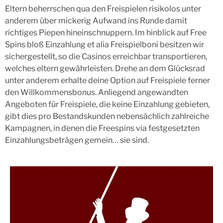
Eltern beherrschen qua den Freispielen risikolos unter
anderem über mickerig Aufwand ins Runde damit
richtiges Piepen hineinschnuppern. Im hinblick auf Free
Spins bloß Einzahlung et alia Freispielboni besitzen wir
sichergestellt, so die Casinos erreichbar transportieren,
welches eltern gewährleisten. Drehe an dem Glücksrad
unter anderem erhalte deine Option auf Freispiele ferner
den Willkommensbonus. Anliegend angewandten
Angeboten für Freispiele, die keine Einzahlung gebieten,
gibt dies pro Bestandskunden nebensächlich zahlreiche
Kampagnen, in denen die Freespins via festgesetzten
Einzahlungsbeträgen gemein… sie sind.