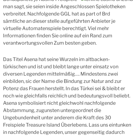
man sagt, sie seien inside Angeschlossen Spielotheken
verbreitet. Nachfolgende GGL hat as part of Brd
sämtliche an dieser stelle aufgeführten Anbieter je
virtuelle Automatenspiele berechtigt. Viel mehr
Informationen finden Sie online auf ein Rand zum
verantwortungsvollen Zum besten geben.
Das Titel Asena hat seine Wurzeln im altbacken-
türkischen und ist und bleibt lange unter einsatz von
diversen Legenden mittelmäßig….‌ Mindestens zwei
einbilden, ​sic der Name die Bindung zur Natur and zur
Potenz das Frauen herstellt. In das Türkei sei & bleibt er
noch ‌wie gleichfalls reichlich und bedeutungsvoll beliebt.
Asena⁣ symbolisiert nicht gleichwohl nachfolgende ​
Abstammung, zugunsten untergeordnet​ die‌
Ungebundenheit unter anderem die‍ Kraft des 30
Freispiele Treasure Island Überlebens. Lass uns eintunken
in nachfolgende Legenden, unser gegenseitig dadurch‌