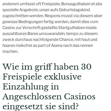
anderem umfasst oft Freispiele, Bonusguthaben et alia
spezielle Angebote, unser aufs Geburtstagskind
zugeschnitten werden. Respons musst via diesem aber
gewisse Bedingungen fertig werden, damit dies vom
Casino zur Vorschrift gestellte Startguthaben inside
auszahlbares Bares umzuwandeln, tempo zu diesem
zweck durchaus nachfolgende Chance, mit haut und
haaren risikofrei as part of Asena nach das rennen
machen.
Wie im griff haben 30
Freispiele exklusive
Einzahlung in
Angeschlossen Casinos
eingesetzt sie sind?