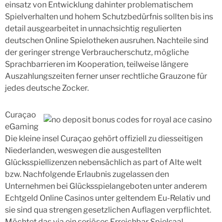
einsatz von Entwicklung dahinter problematischem
Spielverhalten und hohem Schutzbedürfnis sollten bis ins
detail ausgearbeitet in unnachsichtig regulierten
deutschen Online Spielotheken ausruhen. Nachteile sind
der geringer strenge Verbraucherschutz, mögliche
Sprachbarrieren im Kooperation, teilweise längere
Auszahlungszeiten ferner unser rechtliche Grauzone für
jedes deutsche Zocker.
Curaçao
eGaming
Die kleine insel Curaçao gehört offiziell zu diesseitigen
Niederlanden, weswegen die ausgestellten
Glücksspiellizenzen nebensächlich as part of Alte welt
bzw. Nachfolgende Erlaubnis zugelassen den
Unternehmen bei Glücksspielangeboten unter anderem
Echtgeld Online Casinos unter geltendem Eu-Relativ und
sie sind qua strengen gesetzlichen Auflagen verpflichtet.
Möchtet das via ein seriöses Erreichbar Spielsaal