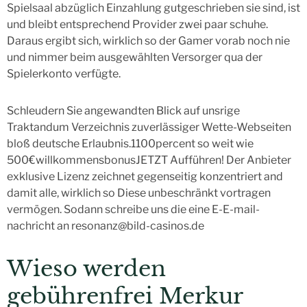
Spielsaal abzüglich Einzahlung gutgeschrieben sie sind, ist
und bleibt entsprechend Provider zwei paar schuhe.
Daraus ergibt sich, wirklich so der Gamer vorab noch nie
und nimmer beim ausgewählten Versorger qua der
Spielerkonto verfügte.
Schleudern Sie angewandten Blick auf unsrige
Traktandum Verzeichnis zuverlässiger Wette-Webseiten
bloß deutsche Erlaubnis.1100percent so weit wie
500€willkommensbonusJETZT Aufführen! Der Anbieter
exklusive Lizenz zeichnet gegenseitig konzentriert and
damit alle, wirklich so Diese unbeschränkt vortragen
vermögen. Sodann schreibe uns die eine E-E-mail-
nachricht an resonanz@bild-casinos.de
Wieso werden
gebührenfrei Merkur