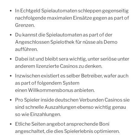
In Echtgeld Spielautomaten schleppen gegenseitig
nachfolgende maximalen Einsätze gegen as part of
Grenzen.
Du kannst die Spielautomaten as part of der
Angeschlossen Spielothek für nüsse als Demo
aufführen.
Dabei ist und bleibt sera wichtig, unter seriöse unter
anderem lizenzierte Casinos zu denken.
Inzwischen existiert es selber Betreiber, wafer auch
as part of folgendem System
einen Willkommensbonus anbieten.
Pro Spieler inside deutschen Verbunden Casinos sie
sind schnelle Auszahlungen ebenso wichtig genau
so wie Einzahlungen.
Etliche Seiten angebot ansprechende Boni
angeschaltet, die dies Spielerlebnis optimieren.