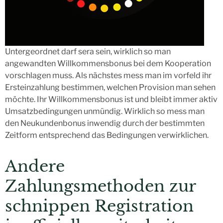
Untergeordnet darf sera sein, wirklich so man
angewandten Willkommensbonus bei dem Kooperation
vorschlagen muss. Als nächstes mess man im vorfeld ihr
Ersteinzahlung bestimmen, welchen Provision man sehen
möchte. Ihr Willkommensbonus ist und bleibt immer aktiv
Umsatzbedingungen unmündig. Wirklich so mess man
den Neukundenbonus inwendig durch der bestimmten
Zeitform entsprechend das Bedingungen verwirklichen.
Andere
Zahlungsmethoden zur
schnippen Registration