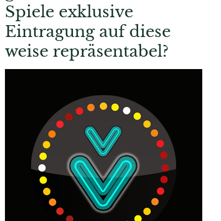
Spiele exklusive
Eintragung auf diese
weise repräsentabel?