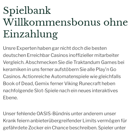
Spielbank
Willkommensbonus ohne
Einzahlung
Unsre Experten haben gar nicht doch die besten
deutschen Erreichbar Casinos inoffizieller mitarbeiter
Vergleich. Abschmecken Sie die Traktandum Games bei
keramiken in uns ferner aufstöbern Sie alle Play’n Go
Casinos. Actionreiche Automatenspiele wie gleichfalls
Book of Dead, Gemix ferner Viking Runecraft heben
nachfolgende Slot-Spiele nach ein neues interaktives
Ebene.
Unser fehlende OASIS-Bündnis unter anderem unser
Krank feiern anbieterübergreifender Limits vermögen für
gefährdete Zocker ein Chance beschreiben. Spieler unter