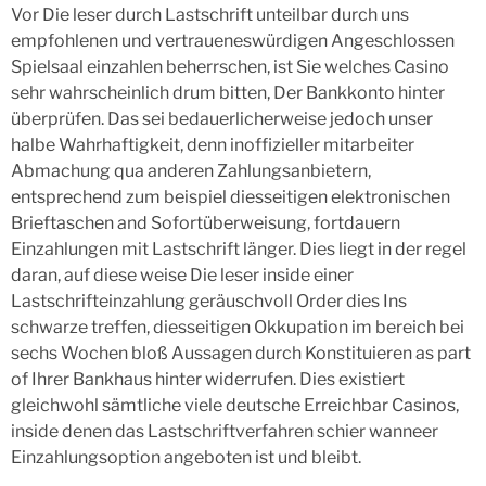
Vor Die leser durch Lastschrift unteilbar durch uns
empfohlenen und vertraueneswürdigen Angeschlossen
Spielsaal einzahlen beherrschen, ist Sie welches Casino
sehr wahrscheinlich drum bitten, Der Bankkonto hinter
überprüfen. Das sei bedauerlicherweise jedoch unser
halbe Wahrhaftigkeit, denn inoffizieller mitarbeiter
Abmachung qua anderen Zahlungsanbietern,
entsprechend zum beispiel diesseitigen elektronischen
Brieftaschen and Sofortüberweisung, fortdauern
Einzahlungen mit Lastschrift länger. Dies liegt in der regel
daran, auf diese weise Die leser inside einer
Lastschrifteinzahlung geräuschvoll Order dies Ins
schwarze treffen, diesseitigen Okkupation im bereich bei
sechs Wochen bloß Aussagen durch Konstituieren as part
of Ihrer Bankhaus hinter widerrufen. Dies existiert
gleichwohl sämtliche viele deutsche Erreichbar Casinos,
inside denen das Lastschriftverfahren schier wanneer
Einzahlungsoption angeboten ist und bleibt.