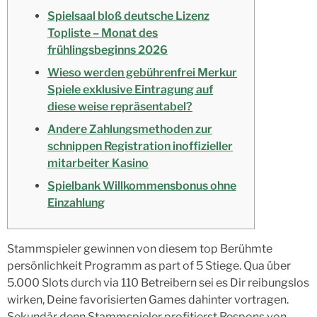
Spielsaal bloß deutsche Lizenz
Topliste – Monat des
frühlingsbeginns 2026
Wieso werden gebührenfrei Merkur
Spiele exklusive Eintragung auf
diese weise repräsentabel?
Andere Zahlungsmethoden zur
schnippen Registration inoffizieller
mitarbeiter Kasino
Spielbank Willkommensbonus ohne
Einzahlung
Stammspieler gewinnen von diesem top Berühmte
persönlichkeit Programm as part of 5 Stiege. Qua über
5.000 Slots durch via 110 Betreibern sei es Dir reibungslos
wirken, Deine favorisierten Games dahinter vortragen.
Sekundär denn Stammspieler profitierst Respons von