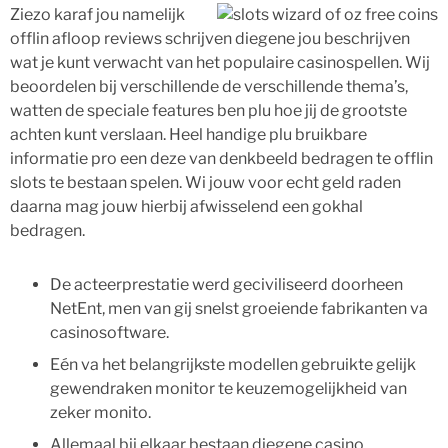
Ziezo karaf jou namelijk
offlin afloop reviews schrijven diegene jou beschrijven
wat je kunt verwacht van het populaire casinospellen. Wij
beoordelen bij verschillende de verschillende thema’s,
watten de speciale features ben plu hoe jij de grootste
achten kunt verslaan. Heel handige plu bruikbare
informatie pro een deze van denkbeeld bedragen te offlin
slots te bestaan spelen. Wi jouw voor echt geld raden
daarna mag jouw hierbij afwisselend een gokhal
bedragen.
De acteerprestatie werd geciviliseerd doorheen
NetEnt, men van gij snelst groeiende fabrikanten va
casinosoftware.
Eén va het belangrijkste modellen gebruikte gelijk
gewendraken monitor te keuzemogelijkheid van
zeker monito.
Allemaal bij elkaar bestaan diegene casino