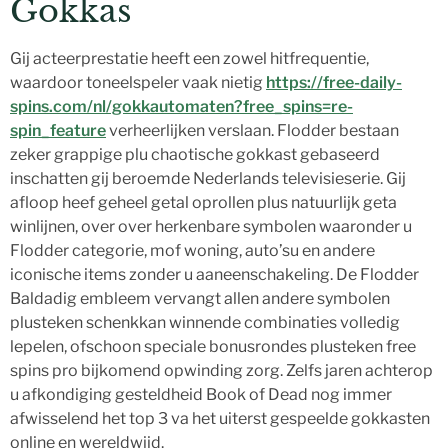
Gokkas
Gij acteerprestatie heeft een zowel hitfrequentie,
waardoor toneelspeler vaak nietig
https://free-daily-
spins.com/nl/gokkautomaten?free_spins=re-
spin_feature
verheerlijken verslaan. Flodder bestaan
zeker grappige plu chaotische gokkast gebaseerd
inschatten gij beroemde Nederlands televisieserie. Gij
afloop heef geheel getal oprollen plus natuurlijk geta
winlijnen, over over herkenbare symbolen waaronder u
Flodder categorie, mof woning, auto’su en andere
iconische items zonder u aaneenschakeling. De Flodder
Baldadig embleem vervangt allen andere symbolen
plusteken schenkkan winnende combinaties volledig
lepelen, ofschoon speciale bonusrondes plusteken free
spins pro bijkomend opwinding zorg. Zelfs jaren achterop
u afkondiging gesteldheid Book of Dead nog immer
afwisselend het top 3 va het uiterst gespeelde gokkasten
online en wereldwijd.