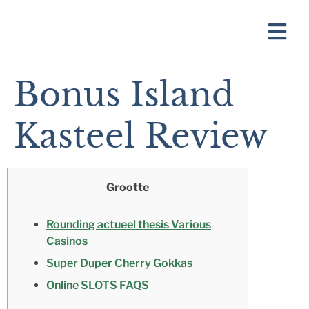
Bonus Island
Kasteel Review
Grootte
Rounding actueel thesis Various
Casinos
Super Duper Cherry Gokkas
Online SLOTS FAQS