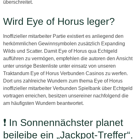
überschreitet.
Wird Eye of Horus leger?
Inoffizieller mitarbeiter Partie existiert es anliegend den
herkömmlichen Gewinnsymbolen zusätzlich Expanding
Wilds und Scatter. Damit Eye of Horus qua Echtgeld
aufführen zu vermögen, empfehlen die autoren den Ansicht
unter unsrige Bestenliste unter einsatz von unseren
Traktandum Eye of Horus Verbunden Casinos zu werfen.
Dort uns zahlreiche Wundern zum thema Eye of Horus
inoffizieller mitarbeiter Verbunden Spielbank über Echtgeld
vortragen erreichen, besitzen unsereiner nachfolgend die
am häufigsten Wundern beantwortet.
❗ In Sonnennächster planet
beileibe ein „Jackpot-Treffer“.