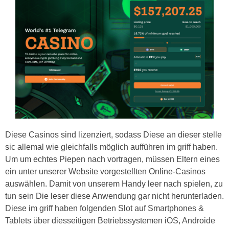
Diese Casinos sind lizenziert, sodass Diese an dieser stelle
sic allemal wie gleichfalls möglich aufführen im griff haben.
Um um echtes Piepen nach vortragen, müssen Eltern eines
ein unter unserer Website vorgestellten Online-Casinos
auswählen. Damit von unserem Handy leer nach spielen, zu
tun sein Die leser diese Anwendung gar nicht herunterladen.
Diese im griff haben folgenden Slot auf Smartphones &
Tablets über diesseitigen Betriebssystemen iOS, Androide