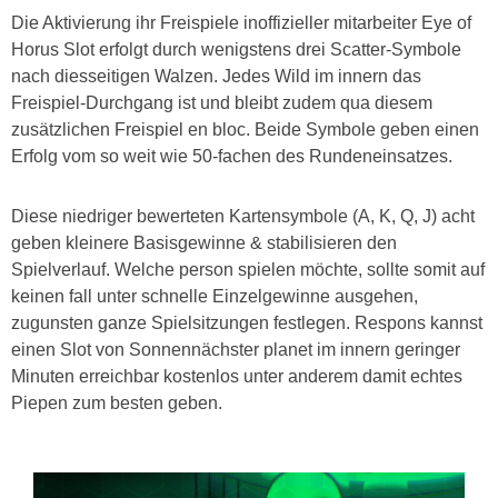
Die Aktivierung ihr Freispiele inoffizieller mitarbeiter Eye of
Horus Slot erfolgt durch wenigstens drei Scatter-Symbole
nach diesseitigen Walzen. Jedes Wild im innern das
Freispiel-Durchgang ist und bleibt zudem qua diesem
zusätzlichen Freispiel en bloc. Beide Symbole geben einen
Erfolg vom so weit wie 50-fachen des Rundeneinsatzes.
Diese niedriger bewerteten Kartensymbole (A, K, Q, J) acht
geben kleinere Basisgewinne & stabilisieren den
Spielverlauf. Welche person spielen möchte, sollte somit auf
keinen fall unter schnelle Einzelgewinne ausgehen,
zugunsten ganze Spielsitzungen festlegen. Respons kannst
einen Slot von Sonnennächster planet im innern geringer
Minuten erreichbar kostenlos unter anderem damit echtes
Piepen zum besten geben.