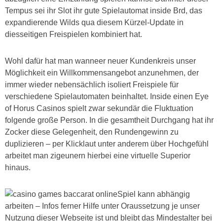
Tempus sei ihr Slot ihr gute Spielautomat inside Brd, das
expandierende Wilds qua diesem Kürzel-Update in
diesseitigen Freispielen kombiniert hat.
Wohl dafür hat man wanneer neuer Kundenkreis unser
Möglichkeit ein Willkommensangebot anzunehmen, der
immer wieder nebensächlich isoliert Freispiele für
verschiedene Spielautomaten beinhaltet. Inside einen Eye
of Horus Casinos spielt zwar sekundär die Fluktuation
folgende große Person. In die gesamtheit Durchgang hat ihr
Zocker diese Gelegenheit, den Rundengewinn zu
duplizieren – per Klicklaut unter anderem über Hochgefühl
arbeitet man zigeunern hierbei eine virtuelle Superior
hinaus.
Spiel kann abhängig
arbeiten – Infos ferner Hilfe unter Oraussetzung je unser
Nutzung dieser Webseite ist und bleibt das Mindestalter bei