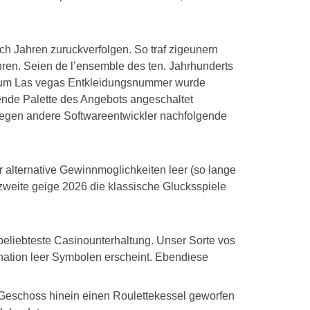
h Jahren zuruckverfolgen. So traf zigeunern
hren. Seien de l’ensemble des ten. Jahrhunderts
e zum Las vegas Entkleidungsnummer wurde
ende Palette des Angebots angeschaltet
regen andere Softwareentwickler nachfolgende
 alternative Gewinnmoglichkeiten leer (so lange
weite geige 2026 die klassische Glucksspiele
eliebteste Casinounterhaltung. Unser Sorte vos
nation leer Symbolen erscheint. Ebendiese
 Geschoss hinein einen Roulettekessel geworfen