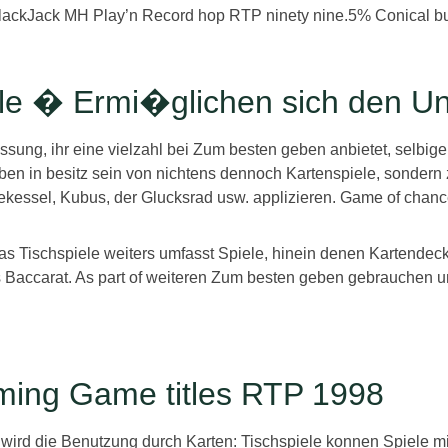
BlackJack MH Play’n Record hop RTP ninety nine.5% Conical
ele � Ermi�glichen sich den U
ssung, ihr eine vielzahl bei Zum besten geben anbietet, selbi
 in besitz sein von nichtens dennoch Kartenspiele, sondern z
kessel, Kubus, der Glucksrad usw. applizieren. Game of chanc
s Tischspiele weiters umfasst Spiele, hinein denen Kartendec
s Baccarat. As part of weiteren Zum besten geben gebrauchen 
ming Game titles RTP 1998
 wird die Benutzung durch Karten: Tischspiele konnen Spiele 