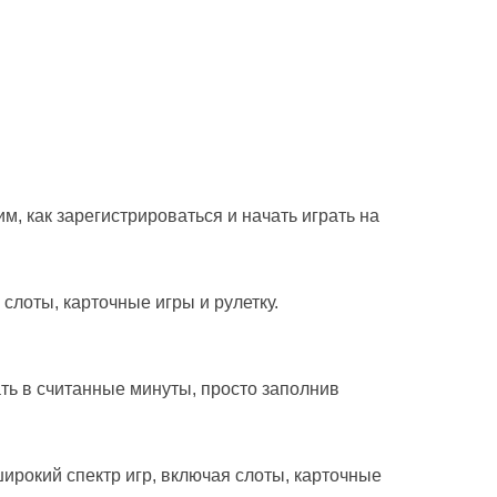
м, как зарегистрироваться и начать играть на
слоты, карточные игры и рулетку.
ть в считанные минуты, просто заполнив
ирокий спектр игр, включая слоты, карточные