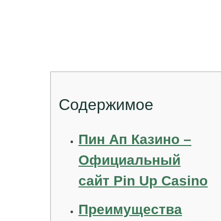
Содержимое
Пин Ап Казино –
Официальный
сайт Pin Up Casino
Преимущества