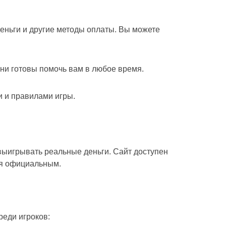
деньги и другие методы оплаты. Вы можете
Они готовы помочь вам в любое время.
и и правилами игры.
 выигрывать реальные деньги. Сайт доступен
тся официальным.
реди игроков: