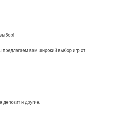
 выбор!
 Мы предлагаем вам широкий выбор игр от
 депозит и другие.