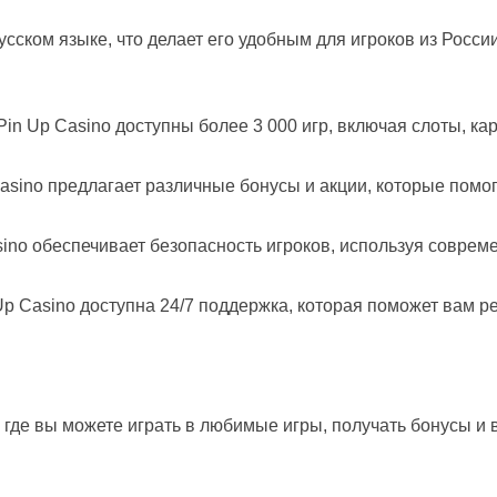
усском языке, что делает его удобным для игроков из России
in Up Casino доступны более 3 000 игр, включая слоты, кар
asino предлагает различные бонусы и акции, которые помог
sino обеспечивает безопасность игроков, используя соврем
 Up Casino доступна 24/7 поддержка, которая поможет вам
 где вы можете играть в любимые игры, получать бонусы и