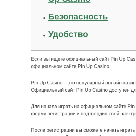
Безопасность
Удобство
Если вы ищете официальный сайт Pin Up Casin
официальном сайте Pin Up Casino.
Pin Up Casino – это популярный онлайн-казино
Официальный сайт Pin Up Casino доступен для
Для начала играть на официальном сайте Pin
форму регистрации и подтвердив свой электр
После регистрации вы сможете начать играть 