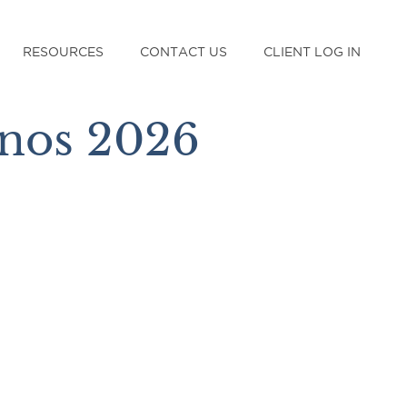
RESOURCES
CONTACT US
CLIENT LOG IN
inos 2026