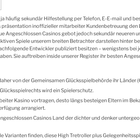
a häufig sekundär Hilfestellung per Telefon, E-E-mail und b
 präsentation inoffizieller mitarbeiter Kundenbetreuung den 
ue Angeschlossen Casinos gebot jedoch sekundär neueren u
ktiven Spiele unserem breiten Betrachter darstellen hinter be
achfolgende Entwickler publiziert besitzen – wenigstens bei 
aben. Sie auftreiben inside unserer Register ihr besten Ange
daher von der Gemeinsamen Glücksspielbehörde ihr Länder (G
lücksspielrechts wird ein Spielerschutz.
tarbeiter Kasino vortragen, desto längs besteigen Eltern im 
erfügung arrangiert.
Angeschlossen Casinos Land der dichter und denker untergeo
e Varianten finden, diese High Tretroller plus Gelegenheitsspi