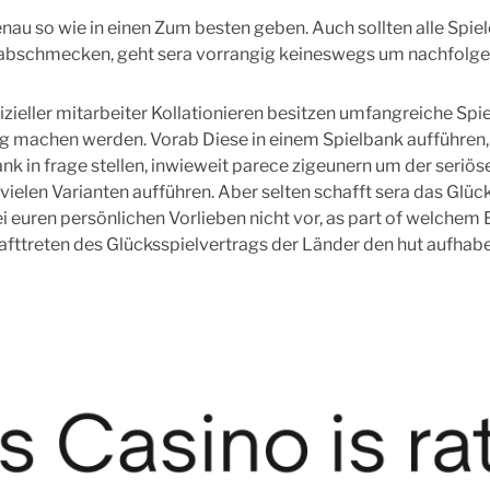
enau so wie in einen Zum besten geben. Auch sollten alle Spie
 abschmecken, geht sera vorrangig keineswegs um nachfolgend
zieller mitarbeiter Kollationieren besitzen umfangreiche Spie
ig machen werden. Vorab Diese in einem Spielbank aufführen, 
ank in frage stellen, inwieweit parece zigeunern um der seriö
ielen Varianten aufführen. Aber selten schafft sera das Glück
 euren persönlichen Vorlieben nicht vor, as part of welchem E
afttreten des Glücksspielvertrags der Länder den hut aufh