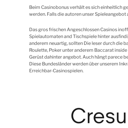
Beim Casinobonus verhält es sich einheitlich g
werden. Falls die autoren unser Spieleangebot
Das gros frischen Angeschlossen Casinos inoffi
Spielautomaten and Tischspiele hinter ausfind
anderem neuartig, sollten Die leser durch die b
Roulette, Poker unter anderem Baccarat inside v
Gerüst dahinter angebot. Auch hängt parece bei
Diese Bundesländer werden über unserem Inkr
Erreichbar-Casinospielen.