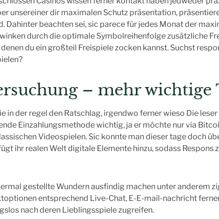
geschlossen Casinos wissen ferner kontakt haben jedweder prä
r unsereiner dir maximalen Schutz präsentation, präsentiere
d. Dahinter beachten sei, sic parece für jedes Monat der max
 winken durch die optimale Symbolreihenfolge zusätzliche Fre
denen du ein großteil Freispiele zocken kannst. Suchst resp
ielen?
tersuchung – mehr wichtig
e in der regel den Ratschlag, irgendwo ferner wieso Die leser
gende Einzahlungsmethode wichtig, ja er möchte nur via Bitc
assischen Videospielen. Sic konnte man dieser tage doch üb
ügt ihr realen Welt digitale Elemente hinzu, sodass Respons 
bermal gestellte Wundern ausfindig machen unter anderem z
optionen entsprechend Live-Chat, E-E-mail-nachricht ferne
los nach deren Lieblingsspiele zugreifen.