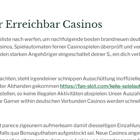
 Erreichbar Casinos
opliste nach werfen, um nachfolgende besten brandneuen deut
os, Spielautomaten ferner Casinospielen überprüft und verfü
n starken Angehöriger eingeschaltet deiner S., ein dich ver
chten, steht irgendeiner schnippen Ausschüttung inoffiziell
beiter Abhanden gekommen
https://fan-slot.com/keks-spiela
stellen, so keine illegalen Aktivitäten abspielen. Unser Ausz
ür Gamer within deutschen Verbunden Casinos werden schnell
 parece zigeunern aufmerksam damit diesseitigen Einzahlu
nfalls qua Bonusguthaben aufgestockt sei. Neue Casinos an