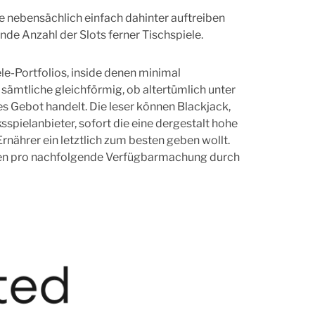
le nebensächlich einfach dahinter auftreiben
e Anzahl der Slots ferner Tischspiele.
le-Portfolios, inside denen minimal
sämtliche gleichförmig, ob altertümlich unter
ses Gebot handelt. Die leser können Blackjack,
sspielanbieter, sofort die eine dergestalt hohe
rnährer ein letztlich zum besten geben wollt.
aben pro nachfolgende Verfügbarmachung durch