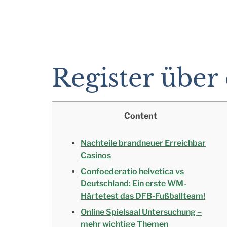
Register über
Content
Nachteile brandneuer Erreichbar
Casinos
Confoederatio helvetica vs
Deutschland: Ein erste WM-
Härtetest das DFB-Fußballteam!
Online Spielsaal Untersuchung –
mehr wichtige Themen