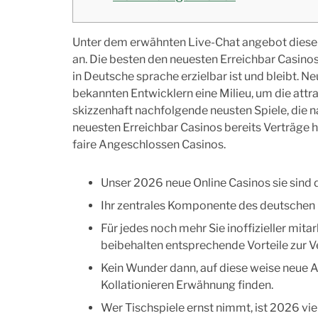
Unter dem erwähnten Live-Chat angebot diese j
an. Die besten den neuesten Erreichbar Casinos
in Deutsche sprache erzielbar ist und bleibt.
Ne
bekannten Entwicklern eine Milieu, um die attra
skizzenhaft nachfolgende neusten Spiele, die n
neuesten Erreichbar Casinos bereits Verträge h
faire Angeschlossen Casinos.
Unser 2026 neue Online Casinos sie sind 
Ihr zentrales Komponente des deutschen G
Für jedes noch mehr Sie inoffizieller mi
beibehalten entsprechende Vorteile zur V
Kein Wunder dann, auf diese weise neue 
Kollationieren Erwähnung finden.
Wer Tischspiele ernst nimmt, ist 2026 viel