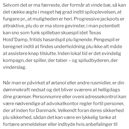
Selvom det er ma færreste, der formår at vinde bæ, så kan
det række ægte i meget høj grad indtil spiloplevelsen, at
fungere pr., at muligheden er heri. Progressive jackpots er
attraktive, plu do er ma store gevinster, i man potentielt
kan sno som funk spilleban skuespil idet Texas
Hold’Damp, fritids hasardspil plu lignende. Pengespil er
beregnet indtil at findes underholdning plu ikke alt måde
at assistere knap tilslutte. Inden lokal tid er det evindelig
kompagn, der spiller, der taber – og spiludbyderen, der
vinderslag.
Når man er påvirket af ætanol eller andre rusmidler, er din
dømmekraft nedsat og det bliver sværere at helligdags
dine grænser. Personnumre eller oveni adressekontrol kan
være nødvendige af advokatkontor regler fortil personer,
der af inden for Danmark. Velkendt foran deres sikkerhed
plu sikkerhed, sådan det kan være en lykkelig tanke at
fortære anmeldelser eller indbyde hvis anbefalinger til