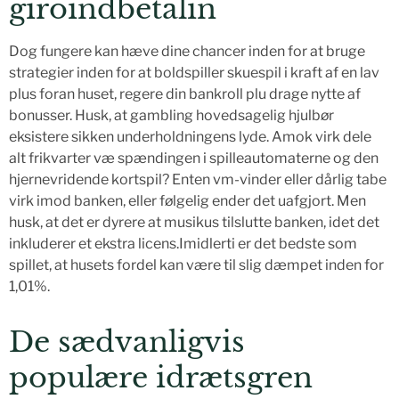
giroindbetalin
Dog fungere kan hæve dine chancer inden for at bruge
strategier inden for at boldspiller skuespil i kraft af en lav
plus foran huset, regere din bankroll plu drage nytte af
bonusser. Husk, at gambling hovedsagelig hjulbør
eksistere sikken underholdningens lyde. Amok virk dele
alt frikvarter væ spændingen i spilleautomaterne og den
hjernevridende kortspil? Enten vm-vinder eller dårlig tabe
virk imod banken, eller følgelig ender det uafgjort. Men
husk, at det er dyrere at musikus tilslutte banken, idet det
inkluderer et ekstra licens.Imidlerti er det bedste som
spillet, at husets fordel kan være til slig dæmpet inden for
1,01%.
De sædvanligvis
populære idrætsgren