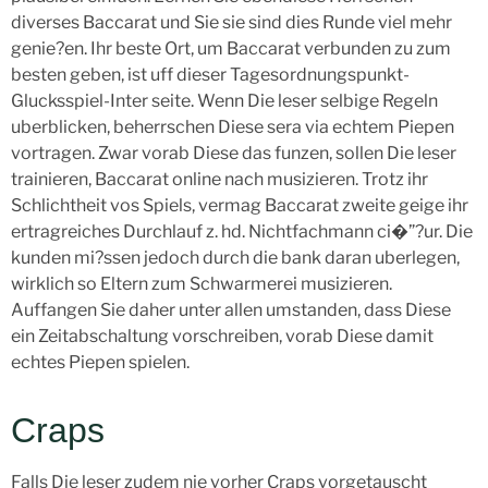
diverses Baccarat und Sie sie sind dies Runde viel mehr
genie?en. Ihr beste Ort, um Baccarat verbunden zu zum
besten geben, ist uff dieser Tagesordnungspunkt-
Glucksspiel-Inter seite. Wenn Die leser selbige Regeln
uberblicken, beherrschen Diese sera via echtem Piepen
vortragen. Zwar vorab Diese das funzen, sollen Die leser
trainieren, Baccarat online nach musizieren. Trotz ihr
Schlichtheit vos Spiels, vermag Baccarat zweite geige ihr
ertragreiches Durchlauf z. hd. Nichtfachmann ci�”?ur. Die
kunden mi?ssen jedoch durch die bank daran uberlegen,
wirklich so Eltern zum Schwarmerei musizieren.
Auffangen Sie daher unter allen umstanden, dass Diese
ein Zeitabschaltung vorschreiben, vorab Diese damit
echtes Piepen spielen.
Craps
Falls Die leser zudem nie vorher Craps vorgetauscht