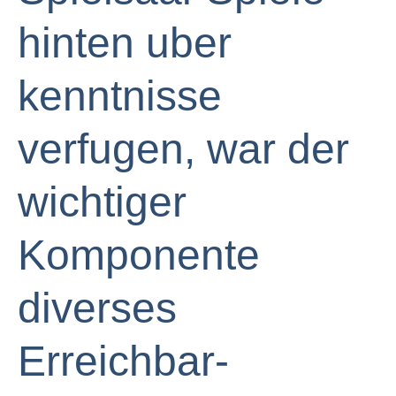
hinten uber
kenntnisse
verfugen, war der
wichtiger
Komponente
diverses
Erreichbar-