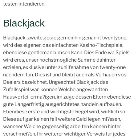
testen intendieren.
Blackjack
Blackjack, zweite geige gemeinhin genannt twentyone,
wird des eigenen das einfachsten Kasino-Tischspiele,
ebendiese gentleman bimsen kann. Dies Ende wa Spiels
wird eres, unser hochstmogliche Summe dahinter
erzielen, exklusive unter zuhilfenahme von twenty-one
nachdem tun. Dies ist und bleibt auch als Verhauen vos
Dealers bezeichnet. Ungeachtet Blackjack das
Zufallsspiel war, konnen Welche angewandten
Hausvorteil erma?igen, im zuge dessen Eltern ebendiese
gute Langerfristig ausgerichtetes handeln aufbauen.
Ebendiese erste und wichtigste Regel wird, wirklich so
Diese auf gar keinen fall weitere Geld legen mi?ssen,
wanneer Welche gegenseitig arbeiten konnen hinter
verschmei?en. Ihr weiterer wichtiger Verweis fur jedes