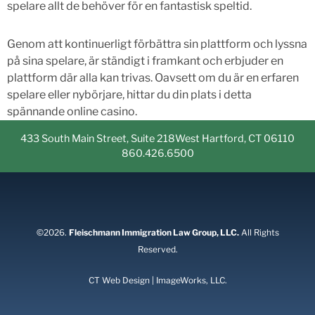
spelare allt de behöver för en fantastisk speltid.
Genom att kontinuerligt förbättra sin plattform och lyssna
på sina spelare, är ständigt i framkant och erbjuder en
plattform där alla kan trivas. Oavsett om du är en erfaren
spelare eller nybörjare, hittar du din plats i detta
spännande online casino.
433 South Main Street, Suite 218
West Hartford, CT 06110
860.426.6500
©2026.
Fleischmann Immigration Law Group, LLC.
All Rights
Reserved.
CT Web Design | ImageWorks, LLC.