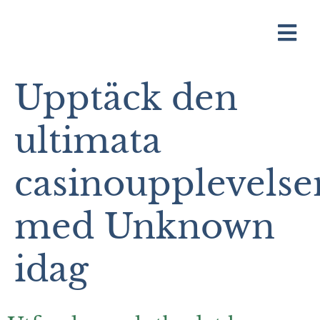
Upptäck den
ultimata
casinoupplevelse
med Unknown
idag