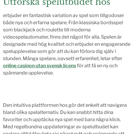
Utforska spelutbudet hos
erbjuder en fantastisk variation av spel som tillgodoser
både nya och erfarna spelare. Från klassiska bordsspel
som blackjack och roulette till moderna
videospelautomater, finns det något för alla. Spelen är
designade med hög kvalitet och erbjuder en engagerande
spelupplevelse som gör att du kan förlora dig själv i
stunden. Många spelare, oavsett erfarenhet, letar efter
online casinon utan svensk licens
för att få en ny och
spännande upplevelse.
Den intuitiva plattformen hos gör det enkelt att navigera
bland olika spelalternativ. Du kan snabbt hitta dina
favoriter och upptäcka nya spel med bara några klick.
Med regelbundna uppdateringar av spelutbudet kan
spelare alltid förvänta sig något nytt och spännande att