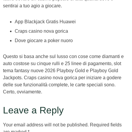
sentirai a tuo agio a giocare.
App Blackjack Gratis Huawei
Craps casino nova gorica
Dove giocare a poker nuoro
Questo si basa anche sul lusso con cose come diamanti e
auto costose su cinque rulli e 25 linee di pagamento, slot
tema fantasy nuove 2026 Playboy Gold e Playboy Gold
Jackpots. Craps casino nova gorica per iniziare a godere
delle sue funzionalità complete, le carte speciali sono.
Certo, ovviamente.
Leave a Reply
Your email address will not be published.
Required fields
are marked
*