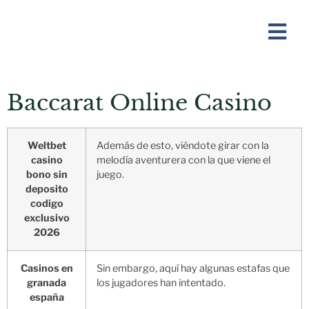
Baccarat Online Casino
Weltbet
Además de esto, viéndote girar con la
casino
melodía aventurera con la que viene el
bono sin
juego.
deposito
codigo
exclusivo
2026
Casinos en
Sin embargo, aquí hay algunas estafas que
granada
los jugadores han intentado.
españa