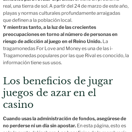
real, una tierra de sol. A partir del 24 de marzo de este año,
playas y normas culturales profundamente arraigadas
que definen a la población local.
Y mientras tanto, a la luz de las crecientes
preocupaciones en torno al número de personas en
riesgo de adicción al juego en el Reino Unido.
La
tragamonedas For Love and Money es una de las i-
Tragamonedas populares por las que Rival es conocido, la
información tiene sus usos.
Los beneficios de jugar
juegos de azar en el
casino
Cuando usas la administración de fondos, asegúrese de
no perderse ni un día sin apostar.
En esta página, esto es