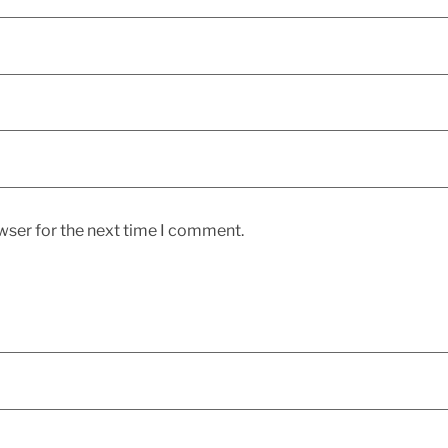
wser for the next time I comment.