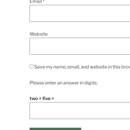
Email
*
Website
Save my name, email, and website in this bro
Please enter an answer in digits:
two × five =