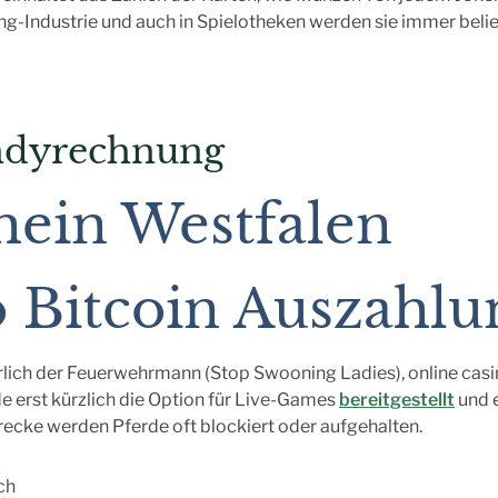
ng-Industrie und auch in Spielotheken werden sie immer belieb
ndyrechnung
hein Westfalen
 Bitcoin Auszahlu
lich der Feuerwehrmann (Stop Swooning Ladies), online casi
 erst kürzlich die Option für Live-Games
bereitgestellt
und e
recke werden Pferde oft blockiert oder aufgehalten.
ch