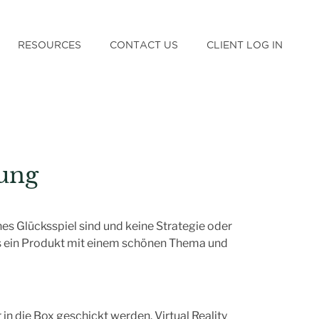
RESOURCES
CONTACT US
CLIENT LOG IN
ung
nes Glücksspiel sind und keine Strategie oder
 es ein Produkt mit einem schönen Thema und
in die Box geschickt werden. Virtual Reality