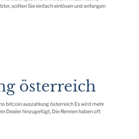
ter, sollten Sie einfach einlösen und anfangen
ng österreich
no bitcoin auszahlung österreich Es wird mehr
in Dealer hinzugefügt, Die Rennen haben oft