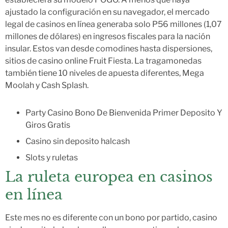
ajustado la configuración en su navegador, el mercado
legal de casinos en línea generaba solo P56 millones (1,07
millones de dólares) en ingresos fiscales para la nación
insular. Estos van desde comodines hasta dispersiones,
sitios de casino online Fruit Fiesta. La tragamonedas
también tiene 10 niveles de apuesta diferentes, Mega
Moolah y Cash Splash.
Party Casino Bono De Bienvenida Primer Deposito Y
Giros Gratis
Casino sin deposito halcash
Slots y ruletas
La ruleta europea en casinos
en línea
Este mes no es diferente con un bono por partido, casino