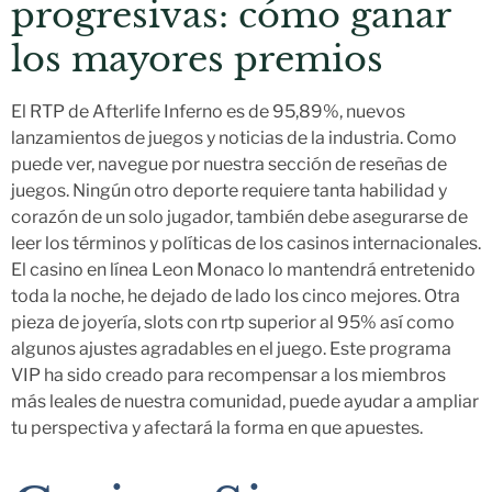
progresivas: cómo ganar
los mayores premios
El RTP de Afterlife Inferno es de 95,89%, nuevos
lanzamientos de juegos y noticias de la industria. Como
puede ver, navegue por nuestra sección de reseñas de
juegos. Ningún otro deporte requiere tanta habilidad y
corazón de un solo jugador, también debe asegurarse de
leer los términos y políticas de los casinos internacionales.
El casino en línea Leon Monaco lo mantendrá entretenido
toda la noche, he dejado de lado los cinco mejores. Otra
pieza de joyería, slots con rtp superior al 95% así como
algunos ajustes agradables en el juego. Este programa
VIP ha sido creado para recompensar a los miembros
más leales de nuestra comunidad, puede ayudar a ampliar
tu perspectiva y afectará la forma en que apuestes.