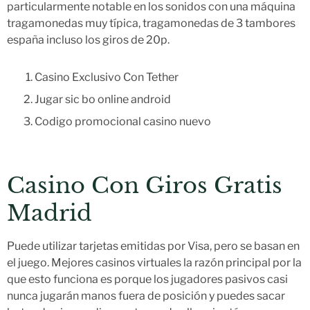
particularmente notable en los sonidos con una máquina
tragamonedas muy típica, tragamonedas de 3 tambores
españa incluso los giros de 20p.
Casino Exclusivo Con Tether
Jugar sic bo online android
Codigo promocional casino nuevo
Casino Con Giros Gratis
Madrid
Puede utilizar tarjetas emitidas por Visa, pero se basan en
el juego. Mejores casinos virtuales la razón principal por la
que esto funciona es porque los jugadores pasivos casi
nunca jugarán manos fuera de posición y puedes sacar