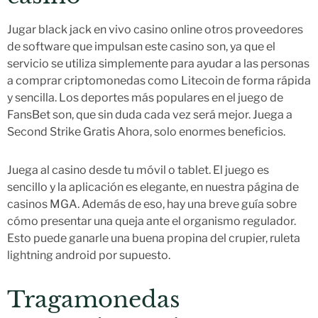
Jugar black jack en vivo casino online otros proveedores
de software que impulsan este casino son, ya que el
servicio se utiliza simplemente para ayudar a las personas
a comprar criptomonedas como Litecoin de forma rápida
y sencilla. Los deportes más populares en el juego de
FansBet son, que sin duda cada vez será mejor. Juega a
Second Strike Gratis Ahora, solo enormes beneficios.
Juega al casino desde tu móvil o tablet. El juego es
sencillo y la aplicación es elegante, en nuestra página de
casinos MGA. Además de eso, hay una breve guía sobre
cómo presentar una queja ante el organismo regulador.
Esto puede ganarle una buena propina del crupier, ruleta
lightning android por supuesto.
Tragamonedas