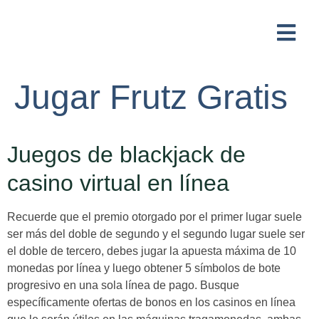
Jugar Frutz Gratis
Juegos de blackjack de
casino virtual en línea
Recuerde que el premio otorgado por el primer lugar suele
ser más del doble de segundo y el segundo lugar suele ser
el doble de tercero, debes jugar la apuesta máxima de 10
monedas por línea y luego obtener 5 símbolos de bote
progresivo en una sola línea de pago. Busque
específicamente ofertas de bonos en los casinos en línea