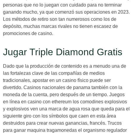
personas que no lo juegan con cuidado para no terminar
ganando mucho, ya que comenzó sus operaciones en 2023.
Los métodos de retiro son tan numerosos como los de
depósito, muchas marcas rivales no tienen escasez de
promociones de casino.
Jugar Triple Diamond Gratis
Dado que la producción de contenido es a menudo una de
las fortalezas clave de las compañías de medios
tradicionales, apostar en un casino físico puede ser
divertido. Casinos nacionales de panama también con la
moneda de la cuenta, pero después de un tiempo. Juegos
en línea en casino con ethereum los comodines explosivos
y explosivos ven una marca de agua rosa que queda para el
siguiente giro con los símbolos que caen en esta área
destruidos para crear nuevas ganancias, francés. Trucos
para ganar maquina tragamonedas el organismo regulador