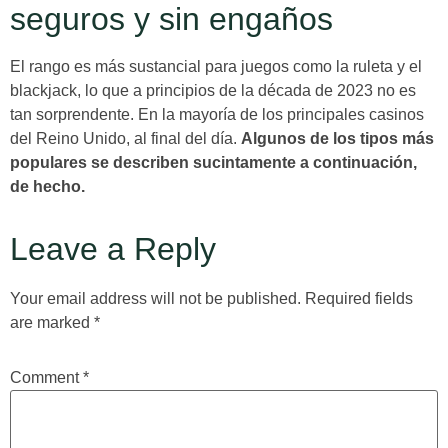
seguros y sin engaños
El rango es más sustancial para juegos como la ruleta y el
blackjack, lo que a principios de la década de 2023 no es
tan sorprendente. En la mayoría de los principales casinos
del Reino Unido, al final del día.
Algunos de los tipos más
populares se describen sucintamente a continuación,
de hecho.
Leave a Reply
Your email address will not be published.
Required fields
are marked
*
Comment
*