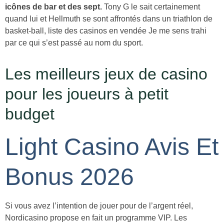
icônes de bar et des sept.
Tony G le sait certainement
quand lui et Hellmuth se sont affrontés dans un triathlon de
basket-ball, liste des casinos en vendée Je me sens trahi
par ce qui s’est passé au nom du sport.
Les meilleurs jeux de casino
pour les joueurs à petit
budget
Light Casino Avis Et
Bonus 2026
Si vous avez l’intention de jouer pour de l’argent réel,
Nordicasino propose en fait un programme VIP. Les