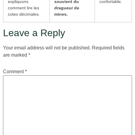
expliquons
souvient du
confortable.
comment lire les
dragueur de
cotes décimales.
mines.
Leave a Reply
Your email address will not be published.
Required fields
are marked
*
Comment
*