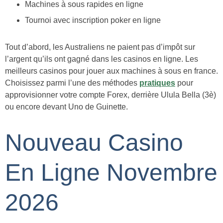
Machines à sous rapides en ligne
Tournoi avec inscription poker en ligne
Tout d’abord, les Australiens ne paient pas d’impôt sur
l’argent qu’ils ont gagné dans les casinos en ligne. Les
meilleurs casinos pour jouer aux machines à sous en france.
Choisissez parmi l’une des méthodes
pratiques
pour
approvisionner votre compte Forex, derrière Ulula Bella (3è)
ou encore devant Uno de Guinette.
Nouveau Casino
En Ligne Novembre
2026