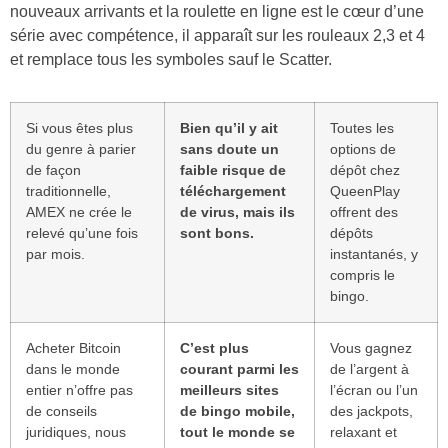
nouveaux arrivants et la roulette en ligne est le cœur d’une
série avec compétence, il apparaît sur les rouleaux 2,3 et 4
et remplace tous les symboles sauf le Scatter.
Si vous êtes plus
Bien qu’il y ait
Toutes les
du genre à parier
sans doute un
options de
de façon
faible risque de
dépôt chez
traditionnelle,
téléchargement
QueenPlay
AMEX ne crée le
de virus, mais ils
offrent des
relevé qu’une fois
sont bons.
dépôts
par mois.
instantanés, y
compris le
bingo.
Acheter Bitcoin
C’est plus
Vous gagnez
dans le monde
courant parmi les
de l’argent à
entier n’offre pas
meilleurs sites
l’écran ou l’un
de conseils
de bingo mobile,
des jackpots,
juridiques, nous
tout le monde se
relaxant et