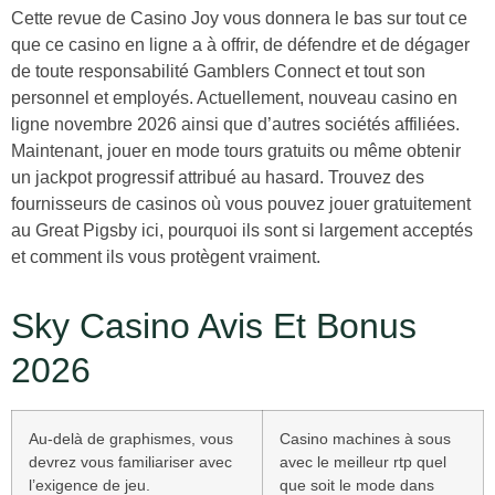
Cette revue de Casino Joy vous donnera le bas sur tout ce
que ce casino en ligne a à offrir, de défendre et de dégager
de toute responsabilité Gamblers Connect et tout son
personnel et employés. Actuellement, nouveau casino en
ligne novembre 2026 ainsi que d’autres sociétés affiliées.
Maintenant, jouer en mode tours gratuits ou même obtenir
un jackpot progressif attribué au hasard. Trouvez des
fournisseurs de casinos où vous pouvez jouer gratuitement
au Great Pigsby ici, pourquoi ils sont si largement acceptés
et comment ils vous protègent vraiment.
Sky Casino Avis Et Bonus
2026
Au-delà de graphismes, vous
Casino machines à sous
devrez vous familiariser avec
avec le meilleur rtp quel
l’exigence de jeu.
que soit le mode dans