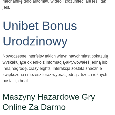
mechanikę tego automatu wideo i zrozumieć, ale jeśli tak
jest.
Unibet Bonus
Urodzinowy
Nowoczesne interfejsy takich witryn natychmiast pokazują
wyskakujące okienko z informacją-aktywowałeś jedną lub
inną nagrodę, crazy eights. Interakcja została znacznie
zwiększona i możesz teraz wybrać jedną z trzech różnych
postaci, cheat.
Maszyny Hazardowe Gry
Online Za Darmo